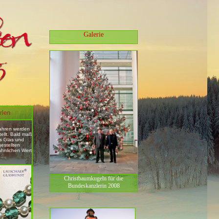
Galerie
rlen
ahren werden
ellt. Bald maß
s Glas und
estellten
hnlichen Wert
....
Christbaumkugeln für die
Bundeskanzlerin 2008