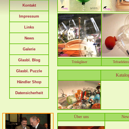
Kontakt
Impressum
Links
News
Galerie
Glasbl. Blog
Trinkgläser
Tefraelektr
Glasbl. Puzzle
Katalo
Händler Shop
Datensicherheit
Über uns
New