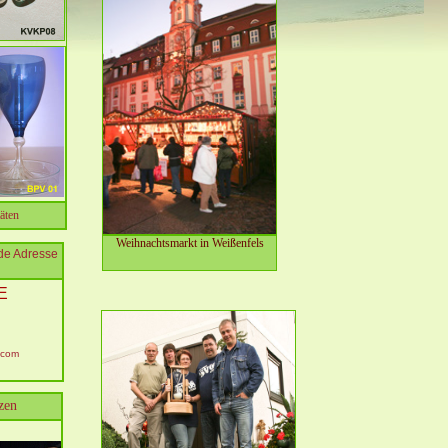
äten
Weihnachtsmarkt in Weißenfels
de Adresse
E
.com
zen