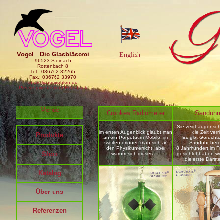
Vogel - Die Glasbläserei
English
96523 Steinach
Rottenbach 8
Tel.: 036762 32265
Fax.: 036762 33970
info@lichtmuehlen.de
Please give us your Feedback
Menue
Crookes Radiometer
Sanduhr
Sie zeigt augensch
im ersten Augenblick glaubt man
die Zeit verr
Produkte
an ein Perpetuum Mobile, im
Es gibt Gerüchte
zweiten erinnert man sich an
Sanduhr berei
den Physikunterricht, aber
8.Jahrhundert im F
Shop
warum sich dieses ....
gesichtet haben wo
die erste Darste
Katalog
Über uns
Referenzen