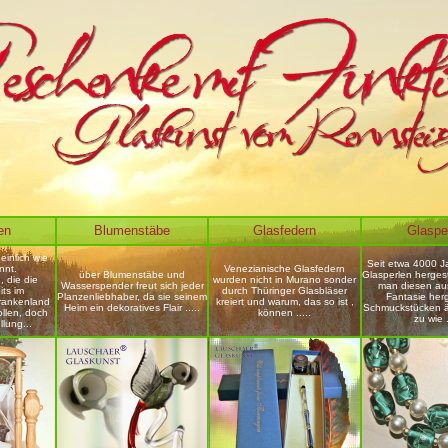
en
Blumenstäbe
Glasfedern
Glaspe
einlich wie
Seit etwa 4000 J
innt.
Venezianische Glasfedern
über Blumenstäbe und
Glasperlen hergest
, die die
wurden nicht in Murano sonder
Wasserspender freut sich jeder
man diesen au
ts im
durch Thüringer Glasbläser
Planzenliebhaber, da sie seinem
Fantasie herg
rankenland
kreiert und warum, das so ist ,
Heim ein dekoratives Flair .....
Schmuckstücken ä
llen, doch
können .....
zu wie .
llung...