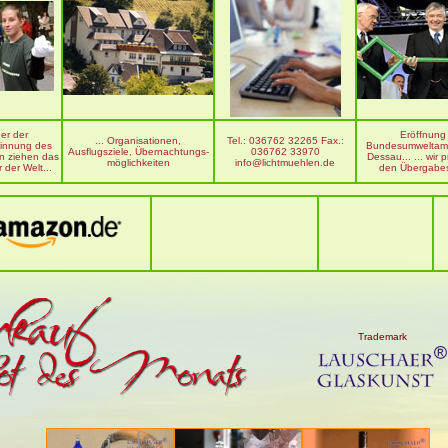
der der
Eröffnung
... Organisationen,
Tel.: 036762 32265 Fax.:
rinnung des
Bundesumweltamt
Ausflugsziele, Übernachtungs-
036762 33970
n ziehen das
Dessau... ... wir 
möglichkeiten
info@lichtmuehlen.de
 der Welt...
den Übergabes
Trademark