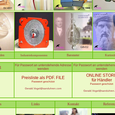
oden
Barometer
Kuriosit
Industriekomponenten
Für Passwort an untenstehende Adresse
Für Passwort an untenstehen
g
wenden
wenden
ONLINE STOR
Preisliste als PDF. FILE
für Händler
Passwort geschützt
Passwort geschützt
Gerald.Vogel@sanduhren.com
Gerald.Vogel@sanduhren
s
Links
Kontakt
Referen