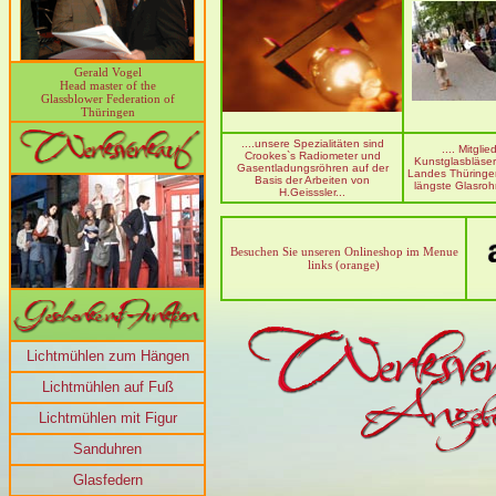
Gerald Vogel
Head master of the
Glassblower Federation of
Thüringen
....unsere Spezialitäten sind
.... Mitglie
Crookes`s Radiometer und
Kunstglasbläse
Gasentladungsröhren auf der
Landes Thüringe
Basis der Arbeiten von
längste Glasrohr
H.Geisssler...
Besuchen Sie unseren Onlineshop im Menue
links (orange)
Lichtmühlen zum Hängen
Lichtmühlen auf Fuß
Lichtmühlen mit Figur
Sanduhren
Glasfedern