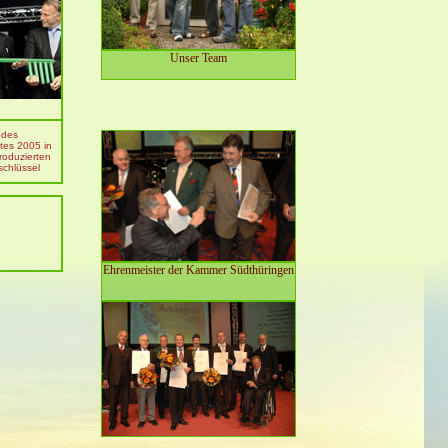
Unser Team
 des
es 2005 in
produzierten
chlüssel
Ehrenmeister der Kammer Südthüringen